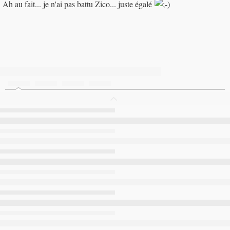
Ah au fait... je n'ai pas battu Zico... juste égalé