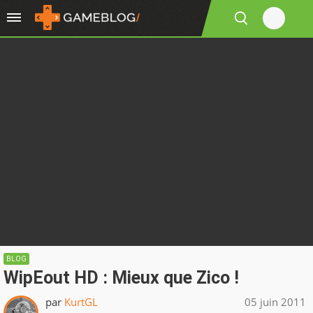
BLOG
WipEout HD : Mieux que Zico !
par
KurtGL
05 juin 2011