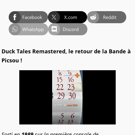
Facebook
X.com
Reddit
WhatsApp
Discord
Duck Tales Remastered, le retour de la Bande à
Picsou
!
Sorti en
1989
sur la première console de