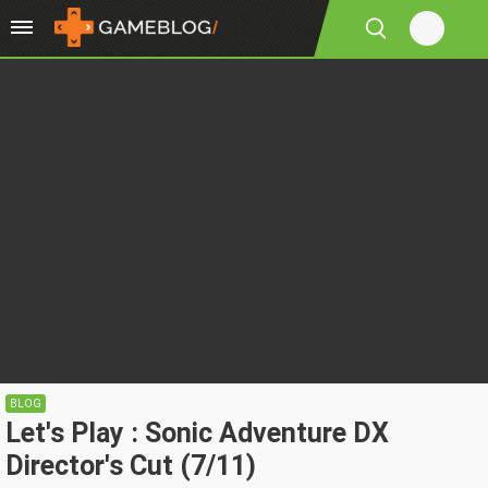
BLOG
Let's Play : Sonic Adventure DX
Director's Cut (7/11)