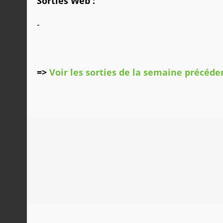
Sorties Web :
-
=>
Voir les sorties de la semaine précéde