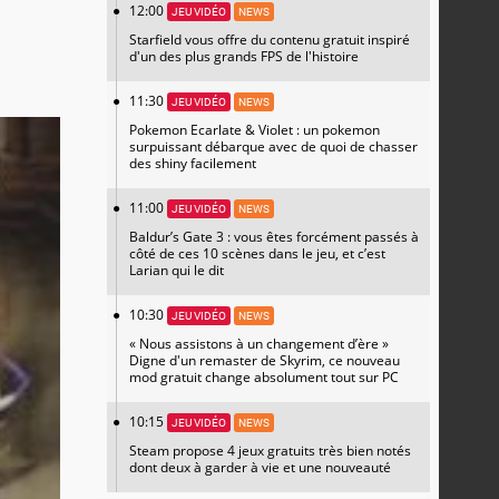
12:00
JEU VIDÉO
NEWS
Starfield vous offre du contenu gratuit inspiré
d'un des plus grands FPS de l'histoire
11:30
JEU VIDÉO
NEWS
Pokemon Ecarlate & Violet : un pokemon
surpuissant débarque avec de quoi de chasser
des shiny facilement
11:00
JEU VIDÉO
NEWS
Baldur’s Gate 3 : vous êtes forcément passés à
côté de ces 10 scènes dans le jeu, et c’est
Larian qui le dit
10:30
JEU VIDÉO
NEWS
« Nous assistons à un changement d’ère »
Digne d'un remaster de Skyrim, ce nouveau
mod gratuit change absolument tout sur PC
10:15
JEU VIDÉO
NEWS
Steam propose 4 jeux gratuits très bien notés
dont deux à garder à vie et une nouveauté