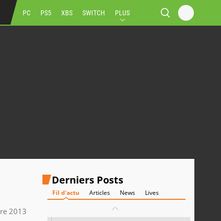
PC
PS5
XBS
SWITCH
PLUS
Derniers Posts
Fil d'actu
Articles
News
Lives
bre 2013