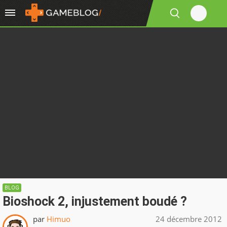
BLOG
Bioshock 2, injustement boudé ?
par
Himuo
24 décembre 2012