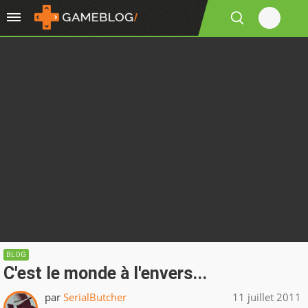
BLOG
C'est le monde à l'envers...
par
SerialButcher
11 juillet 2011