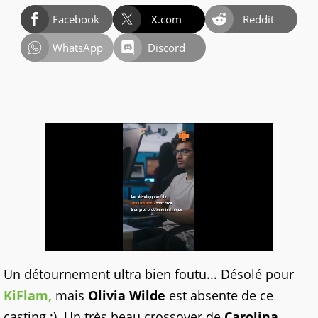
Facebook
X.com
Reddit
WhatsApp
Discord
Un détournement ultra bien foutu... Désolé pour
KiFlam,
mais
Olivia Wilde
est absente de ce
casting ;). Un très beau crossover de
Carolina