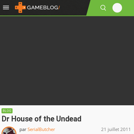
BLOG
Dr House of the Undead
par
SerialButcher
21 juillet 2011