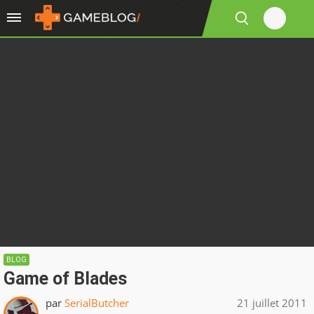
BLOG
Game of Blades
par
SerialButcher
21 juillet 2011