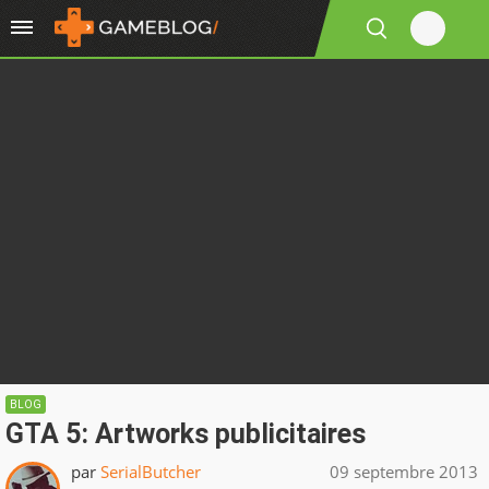
BLOG
GTA 5: Artworks publicitaires
par
SerialButcher
09 septembre 2013