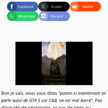
Facebook
X.com
Reddit
WhatsApp
Discord
Bon je sais, vous vous dites
"putain si maintenant on
parle aussi de GTA 5 sur C&B, on est mal barré"
. Pas
d'inquiétude néanmoins, ici pas de news ou