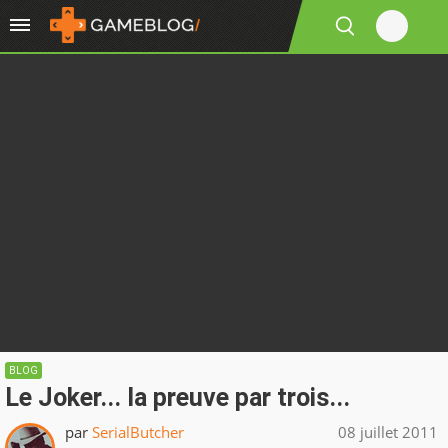
BLOG
Le Joker... la preuve par trois...
par
SerialButcher
08 juillet 2011