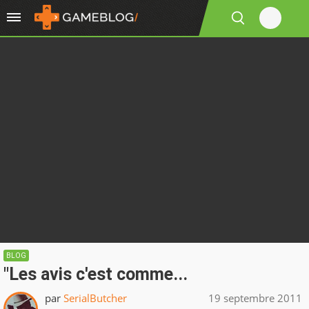
BLOG
"Les avis c'est comme...
par
SerialButcher
19 septembre 2011