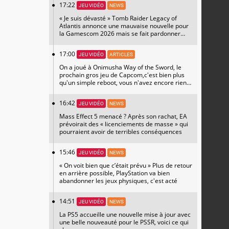
17:22
JEU VIDÉO
NEWS
« Je suis dévasté » Tomb Raider Legacy of
Atlantis annonce une mauvaise nouvelle pour
la Gamescom 2026 mais se fait pardonner
avec un magnifique artwork
17:00
JEU VIDÉO
ARTICLES
On a joué à Onimusha Way of the Sword, le
prochain gros jeu de Capcom,c'est bien plus
qu'un simple reboot, vous n'avez encore rien
vu
16:42
JEU VIDÉO
NEWS
Mass Effect 5 menacé ? Après son rachat, EA
prévoirait des « licenciements de masse » qui
pourraient avoir de terribles conséquences
15:46
JEU VIDÉO
NEWS
« On voit bien que c’était prévu » Plus de retour
en arrière possible, PlayStation va bien
abandonner les jeux physiques, c'est acté
14:51
JEU VIDÉO
NEWS
La PS5 accueille une nouvelle mise à jour avec
une belle nouveauté pour le PSSR, voici ce qui