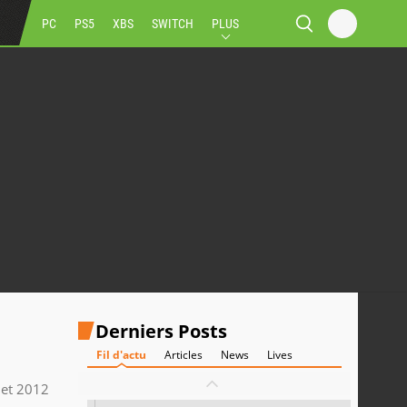
PC
PS5
XBS
SWITCH
PLUS
Derniers Posts
Fil d'actu
Articles
News
Lives
llet 2012