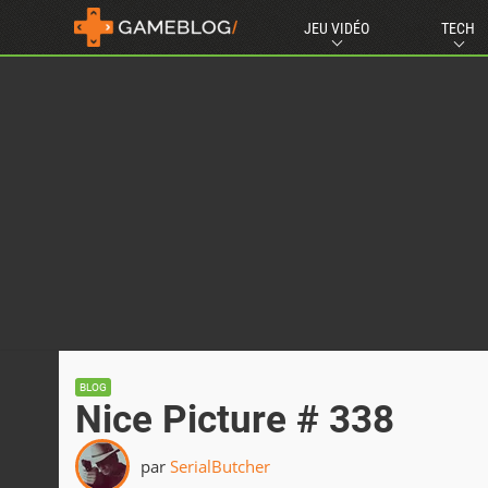
JEU VIDÉO
TECH
BLOG
Nice Picture # 338
par
SerialButcher