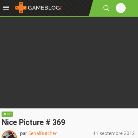
BLOG
Nice Picture # 369
par
SerialButcher
11 septembre 2012