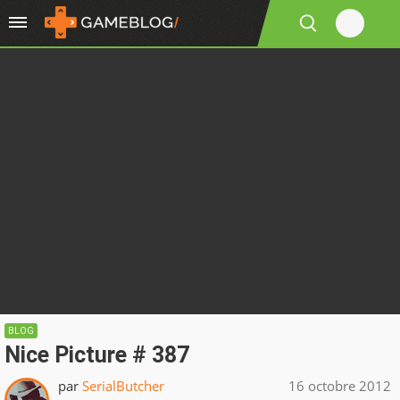
BLOG
Nice Picture # 387
par
SerialButcher
16 octobre 2012