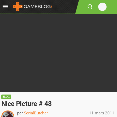
BLOG
Nice Picture # 48
par
SerialButcher
11 mars 2011