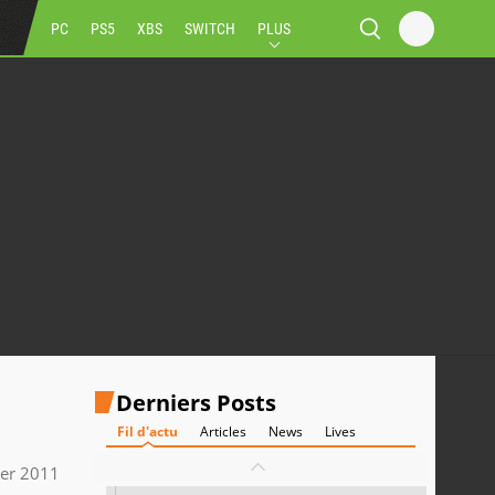
PC
PS5
XBS
SWITCH
PLUS
Derniers Posts
Fil d'actu
Articles
News
Lives
ier 2011