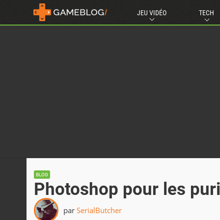
JEU VIDÉO
TECH
BLOG
Photoshop pour les puri
par
SerialButcher