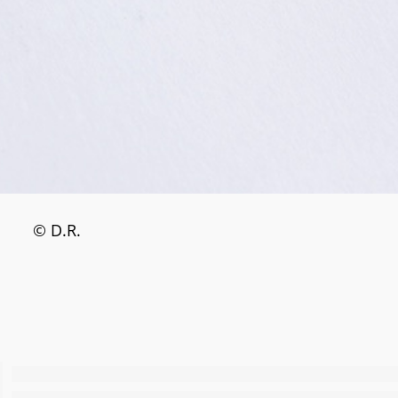
© D.R.