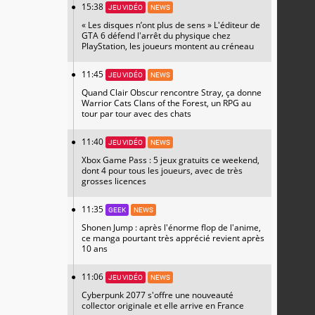
15:38
JEU VIDÉO
NEWS
« Les disques n’ont plus de sens » L'éditeur de
GTA 6 défend l'arrêt du physique chez
PlayStation, les joueurs montent au créneau
11:45
JEU VIDÉO
NEWS
Quand Clair Obscur rencontre Stray, ça donne
Warrior Cats Clans of the Forest, un RPG au
tour par tour avec des chats
11:40
JEU VIDÉO
NEWS
Xbox Game Pass : 5 jeux gratuits ce weekend,
dont 4 pour tous les joueurs, avec de très
grosses licences
11:35
GEEK
NEWS
Shonen Jump : après l'énorme flop de l'anime,
ce manga pourtant très apprécié revient après
10 ans
11:06
JEU VIDÉO
NEWS
Cyberpunk 2077 s'offre une nouveauté
collector originale et elle arrive en France