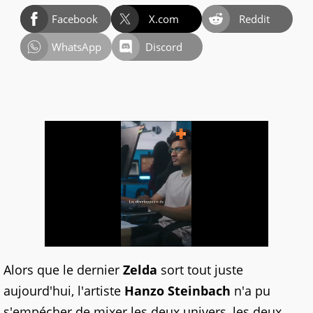
Facebook
X.com
Reddit
WhatsApp
Discord
Alors que le dernier
Zelda
sort tout juste
aujourd'hui, l'artiste
Hanzo Steinbach
n'a pu
s'empécher de mixer les deux univers, les deux