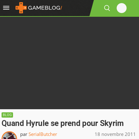
BLOG
Quand Hyrule se prend pour Skyrim
par
SerialButcher
18 novembre 2011