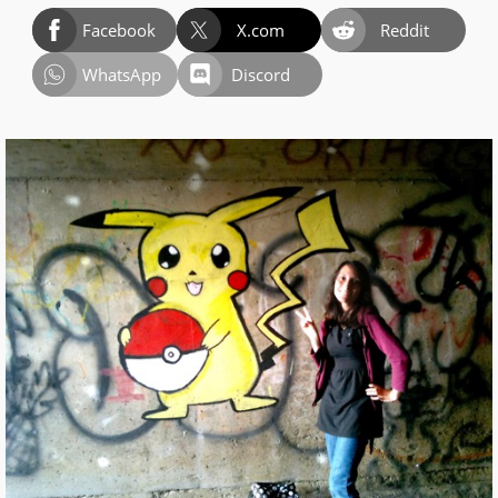
Facebook
X.com
Reddit
WhatsApp
Discord