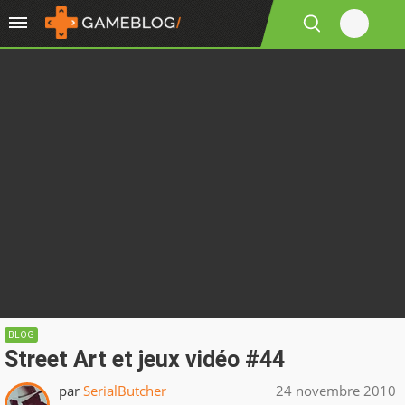
BLOG
Street Art et jeux vidéo #44
par
SerialButcher
24 novembre 2010