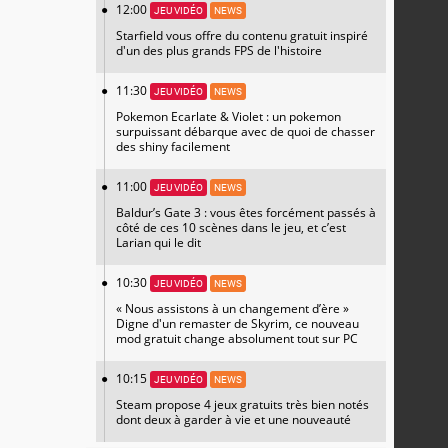
12:00
JEU VIDÉO
NEWS
Starfield vous offre du contenu gratuit inspiré
d'un des plus grands FPS de l'histoire
11:30
JEU VIDÉO
NEWS
Pokemon Ecarlate & Violet : un pokemon
surpuissant débarque avec de quoi de chasser
des shiny facilement
11:00
JEU VIDÉO
NEWS
Baldur’s Gate 3 : vous êtes forcément passés à
côté de ces 10 scènes dans le jeu, et c’est
Larian qui le dit
10:30
JEU VIDÉO
NEWS
« Nous assistons à un changement d’ère »
Digne d'un remaster de Skyrim, ce nouveau
mod gratuit change absolument tout sur PC
10:15
JEU VIDÉO
NEWS
Steam propose 4 jeux gratuits très bien notés
dont deux à garder à vie et une nouveauté