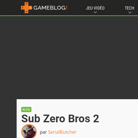
JEU VIDÉO
TECH
BLOG
Sub Zero Bros 2
par
SerialButcher