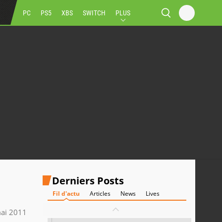
PC
PS5
XBS
SWITCH
PLUS
Derniers Posts
Fil d'actu
Articles
News
Lives
ai 2011