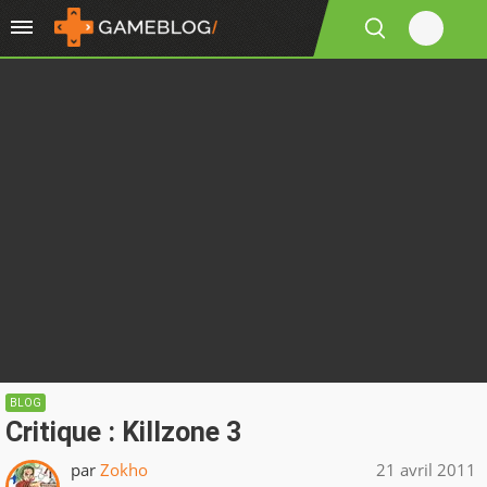
BLOG
Critique : Killzone 3
par
Zokho
21 avril 2011