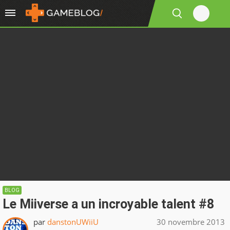
BLOG
Le Miiverse a un incroyable talent #8
par
danstonUWiiU
30 novembre 2013