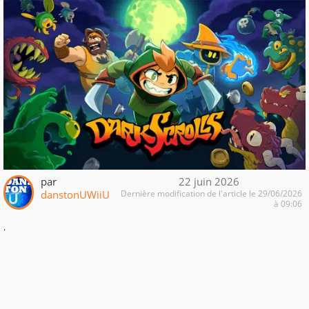
par
22 juin 2026
danstonUWiiU
Dernière modification de l'article le 29/06/2026
à 09:06
.