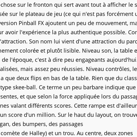
-chose
sur le fronton qui sert avant tout à afficher le 
sée sur le plateau de jeu (ce qui n'est pas forcément 
a version Pinball FX ajoutent un peu de mouvement, ma
 avoir l'
expérience
la plus authentique possible. Co
ttraction. Son nom lui vient d'une attraction du par
ement colorée et plutôt lisible. Niveau son, la table e
s de l'époque, c'est à dire peu engageants aujourd'hui
alisées, mais assez peu réussies. Niveau contrôles, le
'y a que deux flips en bas de la table. Rien que du clas
 type
skee-ball
. Ce terme un peu barbare indique que
ésentes, et que selon la force appliquée lors du pass
ones valant
différents
scores. Cette rampe est d'ailleu
un score d'un million. Sur le haut du
layout
, on trouv
gan, des
bumpers
, des passages
comète de Halley) et un trou. Au centre, deux zones