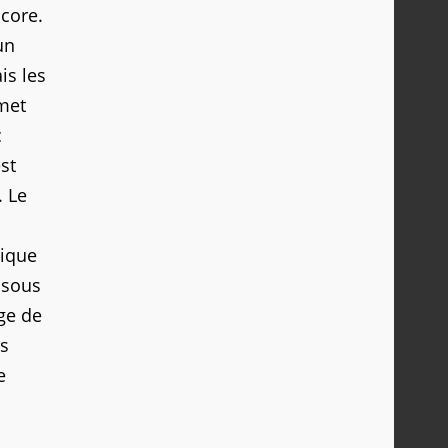
score.
un
is les
met
c
st
. Le
sique
 sous
age de
rs
e