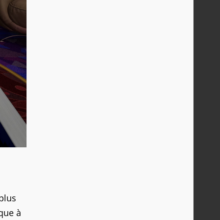
plus
ique à