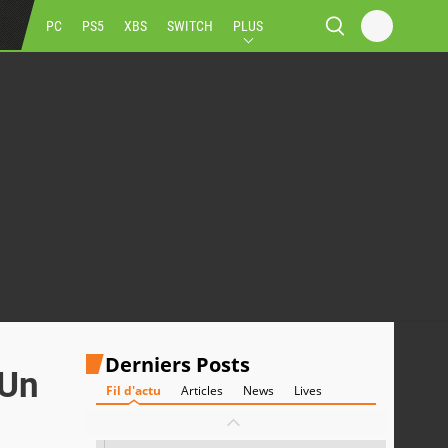
PC
PS5
XBS
SWITCH
PLUS
Derniers Posts
 Un
Fil d'actu
Articles
News
Lives