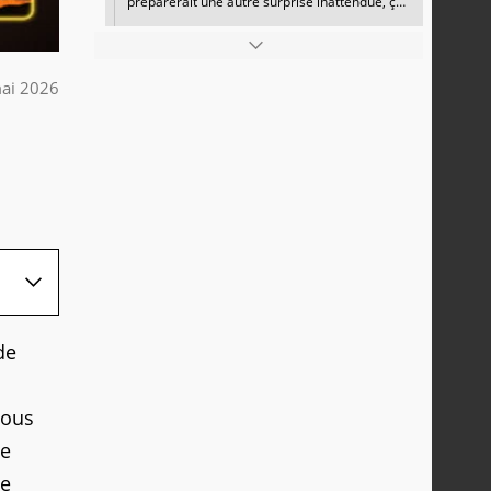
préparerait une autre surprise inattendue, ça
a leaké
ai 2026
de
vous
de
se