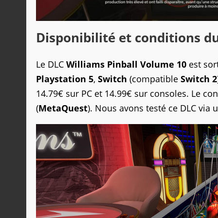
Disponibilité et conditions du
Le DLC
Williams Pinball Volume 10
est sor
Playstation 5
,
Switch
(compatible
Switch 2
14.79€ sur PC et 14.99€ sur consoles. Le c
(
MetaQuest
). Nous avons testé ce DLC via u