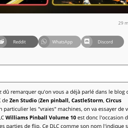
29 m
Reddit
WhatsApp
Discord
z dû remarquer qu'on vous a déjà parlé dans le blog 
X
de
Zen Studio
(
Zen pinball,
CastleStorm
,
Circus
n particulier les "vraies" machines, on va essayer de 
DLC
Williams Pinball Volume 10
est donc l'occasion 
ues parties de flip. Ce DLC comme son nom l'indique 