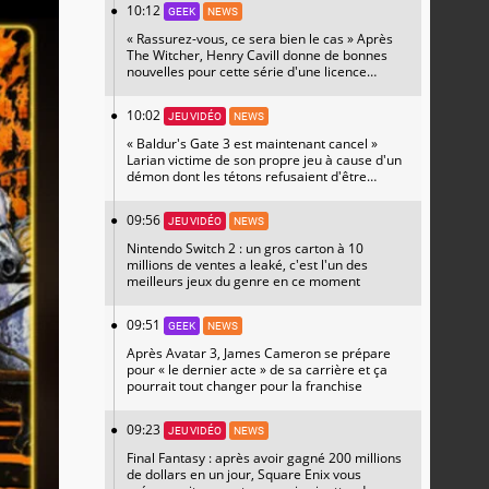
10:12
GEEK
NEWS
« Rassurez-vous, ce sera bien le cas » Après
The Witcher, Henry Cavill donne de bonnes
nouvelles pour cette série d'une licence
encore plus culte et il aura le réalisateur
parfait avec lui
10:02
JEU VIDÉO
NEWS
« Baldur's Gate 3 est maintenant cancel »
Larian victime de son propre jeu à cause d'un
démon dont les tétons refusaient d'être
censurés
09:56
JEU VIDÉO
NEWS
Nintendo Switch 2 : un gros carton à 10
millions de ventes a leaké, c'est l'un des
meilleurs jeux du genre en ce moment
09:51
GEEK
NEWS
Après Avatar 3, James Cameron se prépare
pour « le dernier acte » de sa carrière et ça
pourrait tout changer pour la franchise
09:23
JEU VIDÉO
NEWS
Final Fantasy : après avoir gagné 200 millions
de dollars en un jour, Square Enix vous