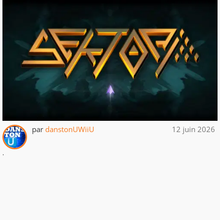
par
danstonUWiiU
12 juin 2026
.