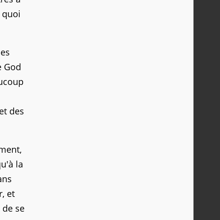
 quoi
ues
le God
aucoup
et des
ement,
u'à la
sans
, et
 de se