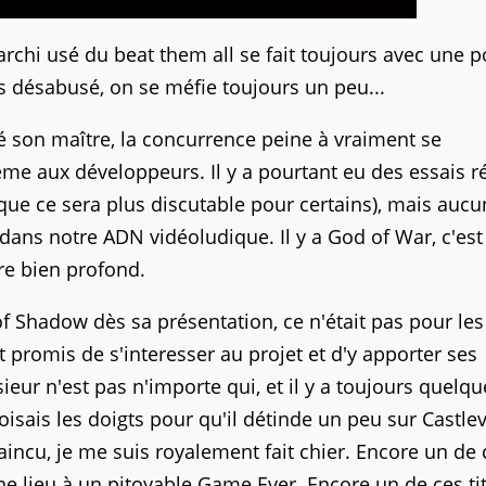
archi usé du beat them all se fait toujours avec une p
s désabusé, on se méfie toujours un peu...
é son maître, la concurrence peine à vraiment se
e aux développeurs. Il y a pourtant eu des essais ré
que ce sera plus discutable pour certains), mais aucu
e dans notre ADN vidéoludique. Il y a God of War, c'est
tre bien profond.
 of Shadow dès sa présentation, ce n'était pas pour le
 promis de s'interesser au projet et d'y apporter ses
eur n'est pas n'importe qui, et il y a toujours quelqu
oisais les doigts pour qu'il détinde un peu sur Castle
aincu, je me suis royalement fait chier. Encore un de 
e lieu à un pitoyable Game Ever. Encore un de ces tit