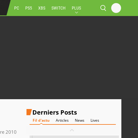
PC
PS5
XBS
SWITCH
PLUS
Derniers Posts
Fil d'actu
Articles
News
Lives
re 2010