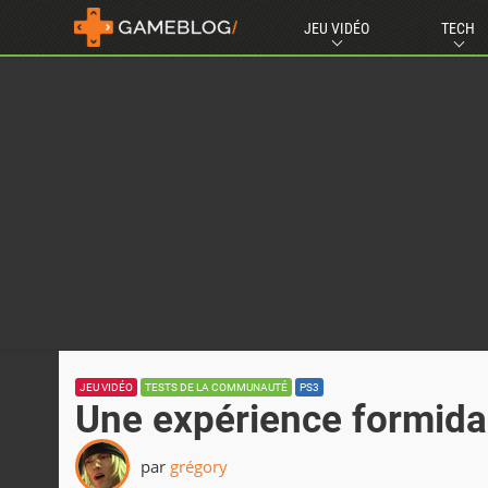
JEU VIDÉO
TECH
JEU VIDÉO
TESTS DE LA COMMUNAUTÉ
PS3
Une expérience formida
par
grégory