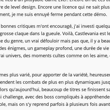
 de level design. Encore une licence qui ne sait plus
ement, je me suis ennuyé ferme pendant cette démo.
 bonnes critiques m'ont encouragé, j'ai investi quelq
e grosse claque dans la gueule. Voilà, Castlevania est 
ue du genre, un vrai défouloir mais pas que, il y a be
des énigmes, un gameplay profond, une durée de vie
vrai univers, des moments cultes comme on les aime, 
rmes plus varié, pour apporter de la variété, heureus
rendent les combats de plus en plus dynamiques jusq
é. Alors qu'aujourd'hui, beaucoup de titres se finissent 
rai challenge, avec des boss compliqués à appréhender
le, mais on s'y reprend parfois à plusieurs fois avant