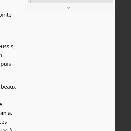
ointe
ussis,
n
 puis
s beaux
e
vania.
ces
res à