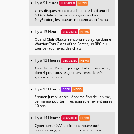
Il y a 9 Heures
JEU VIDÉO
NEWS
« Les disques n’ont plus de sens » L'éditeur de
GTA 6 défend l'arrêt du physique chez
PlayStation, les joueurs montent au créneau
Il y a 13 Heures
JEU VIDÉO
NEWS
Quand Clair Obscur rencontre Stray, ça donne
Warrior Cats Clans of the Forest, un RPG au
tour par tour avec des chats
Il y a 13 Heures
JEU VIDÉO
NEWS
Xbox Game Pass : 5 jeux gratuits ce weekend,
dont 4 pour tous les joueurs, avec de très
grosses licences
Il y a 13 Heures
GEEK
NEWS
Shonen Jump : après l'énorme flop de l'anime,
ce manga pourtant très apprécié revient après
10 ans
Il y a 14 Heures
JEU VIDÉO
NEWS
Cyberpunk 2077 s'offre une nouveauté
collector originale et elle arrive en France