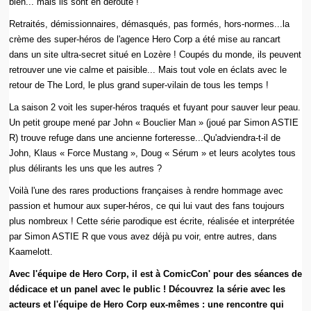
bien... mais ils sont en déroute !
Retraités, démissionnaires, démasqués, pas formés, hors-normes...la
crème des super-héros de l'agence Hero Corp a été mise au rancart
dans un site ultra-secret situé en Lozère ! Coupés du monde, ils peuvent
retrouver une vie calme et paisible... Mais tout vole en éclats avec le
retour de The Lord, le plus grand super-vilain de tous les temps !
La saison 2 voit les super-héros traqués et fuyant pour sauver leur peau.
Un petit groupe mené par John « Bouclier Man » (joué par Simon ASTIE
R) trouve refuge dans une ancienne forteresse...Qu'adviendra-t-il de
John, Klaus « Force Mustang », Doug « Sérum » et leurs acolytes tous
plus délirants les uns que les autres ?
Voilà l'une des rares productions françaises à rendre hommage avec
passion et humour aux super-héros, ce qui lui vaut des fans toujours
plus nombreux ! Cette série parodique est écrite, réalisée et interprétée
par Simon ASTIE R que vous avez déjà pu voir, entre autres, dans
Kaamelott.
Avec l'équipe de Hero Corp, il est à ComicCon' pour des séances de
dédicace et un panel avec le public ! Découvrez la série avec les
acteurs et l'équipe de Hero Corp eux-mêmes : une rencontre qui