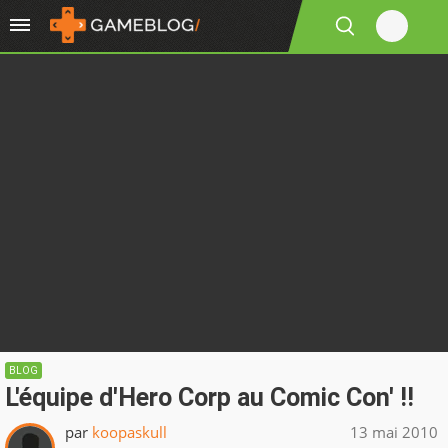
BLOG
L'équipe d'Hero Corp au Comic Con' !!
par
koopaskull
13 mai 2010