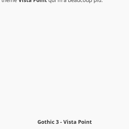
thème
Vista Point
qui m'a beaucoup plu.
Gothic 3 - Vista Point