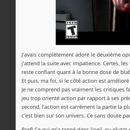
J'avais complètement adoré le deuxième opus
j'attend la suite avec impatience. Certes, le
reste confiant quant à la bonne dose de blabla
Et puis, ma foi, si le côté action est amélior
Je ne comprend pas vraiment les critiques fai
jeu trop orienté action par rapport à ses pré
second, l'action est carrément la partie la p
c'est bien sur son univers. Ce sans doute par
Bref! Ce qui m'a tappé dans l'oeil, ou plutot 