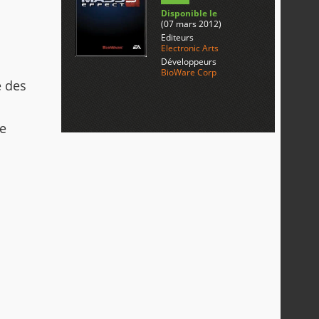
Disponible le
(07 mars 2012)
Editeurs
Electronic Arts
Développeurs
BioWare Corp
e des
Le