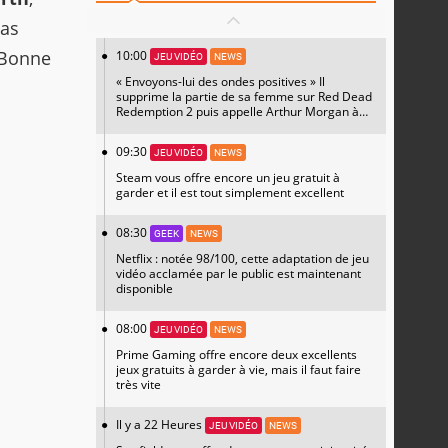
pas
. Bonne
10:00
JEU VIDÉO
NEWS
« Envoyons-lui des ondes positives » Il
supprime la partie de sa femme sur Red Dead
Redemption 2 puis appelle Arthur Morgan à
l'aide
09:30
JEU VIDÉO
NEWS
Steam vous offre encore un jeu gratuit à
garder et il est tout simplement excellent
08:30
GEEK
NEWS
Netflix : notée 98/100, cette adaptation de jeu
vidéo acclamée par le public est maintenant
disponible
08:00
JEU VIDÉO
NEWS
Prime Gaming offre encore deux excellents
jeux gratuits à garder à vie, mais il faut faire
très vite
Il y a 22 Heures
JEU VIDÉO
NEWS