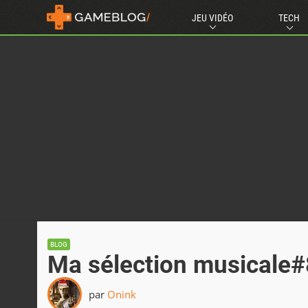
JEU VIDÉO
TECH
BLOG
Ma sélection musicale#
par
Onink