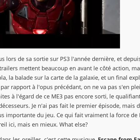
 lors de sa sortie sur PS3 l'année dernière, et depui
s trailers mettent beaucoup en avant le côté action, ma
, la balade sur la carte de la galaxie, et un final expl
é par rapport à l'opus précédant, on ne va pas s'en ple
tes à l'égard de ce ME3 pas encore sorti, le qualifian
décesseurs. Je n'ai pas fait le premier épisode, mais 
lus importante du jeu. Ce qui fait vraiment la force de
eil ici, mais en mieux. What else?
dans les oreilles, c'est cette musique,
Escape from E