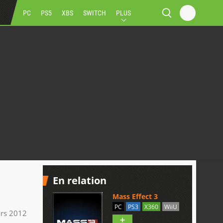
PC
PS5
XBS
SWITCH
PLUS
En relation
Mass Effect 3
PC
PS3
X360
WiiU
rs 2012