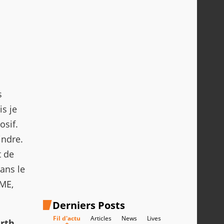
s
is je
osif.
indre.
t de
dans le
 ME,
Derniers Posts
Fil d'actu
Articles
News
Lives
arth
,