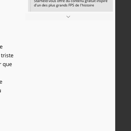
Starfield vous offre du contenu gratuit inspiré
d'un des plus grands FPS de l'histoire
ve
triste
r que
e
u