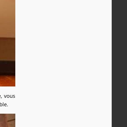
, vous
ble.