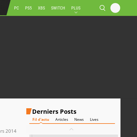
PC
PS5
XBS
SWITCH
PLUS
Derniers Posts
Fil d'actu
Articles
News
Lives
rs 2014