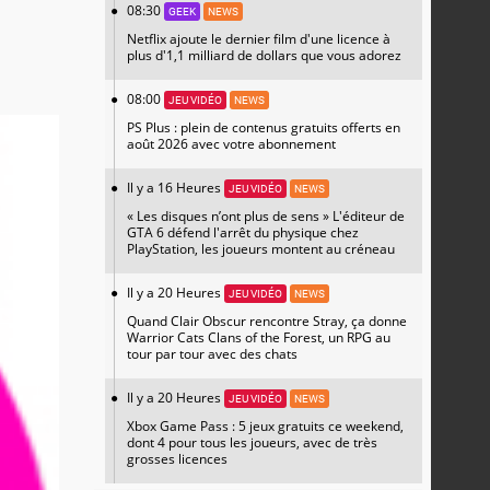
08:30
GEEK
NEWS
Netflix ajoute le dernier film d'une licence à
plus d'1,1 milliard de dollars que vous adorez
08:00
JEU VIDÉO
NEWS
PS Plus : plein de contenus gratuits offerts en
août 2026 avec votre abonnement
Il y a 16 Heures
JEU VIDÉO
NEWS
« Les disques n’ont plus de sens » L'éditeur de
GTA 6 défend l'arrêt du physique chez
PlayStation, les joueurs montent au créneau
Il y a 20 Heures
JEU VIDÉO
NEWS
Quand Clair Obscur rencontre Stray, ça donne
Warrior Cats Clans of the Forest, un RPG au
tour par tour avec des chats
Il y a 20 Heures
JEU VIDÉO
NEWS
Xbox Game Pass : 5 jeux gratuits ce weekend,
dont 4 pour tous les joueurs, avec de très
grosses licences