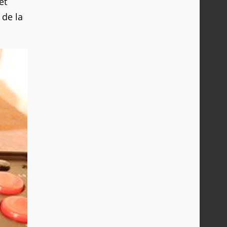
et
 de la