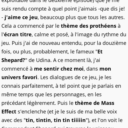
exploitable dans le deuxième épisode) que je me
suis rendu compte à quel point j'aimais -que dis je!
-
j'aime ce jeu
, beaucoup plus que tous les autres.
Cela a commencé par le
thème des prothéens
à
l'
écran titre
, calme et posé, à l'image du rythme du
jeu. Puis j'ai de nouveau entendu, pour la douzième
fois, ou plus, probablement, le fameux "
Et
Shepard?
" de Udina. A ce moment là, j'ai
commencé à
me sentir chez moi
, dans
mon
univers favori
. Les dialogues de ce jeu, je les
connais parfaitement, à tel point que je parlais en
même temps que les personnages, en les
précédant légèrement. Puis le
thème de Mass
Effect
s'enclenche (et je le suis de ma belle voix
avec des "
tin, tintin, tin tin tiiiiin
"), et l'on voit le