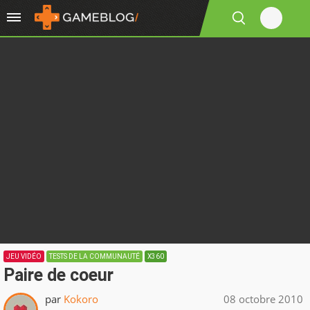
JEU VIDÉO
TESTS DE LA COMMUNAUTÉ
X360
Paire de coeur
par
Kokoro
08 octobre 2010