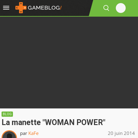
BLOG
La manette "WOMAN POWER"
par
KaFe
20 juin 2014