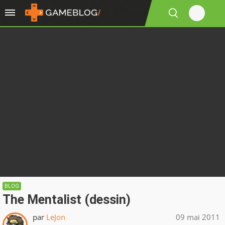
BLOG
The Mentalist (dessin)
par
LeJon
09 mai 2011