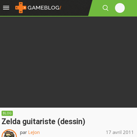
BLOG
Zelda guitariste (dessin)
par
LeJon
17 avril 2011