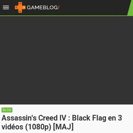
BLOG
Assassin's Creed IV : Black Flag en 3
vidéos (1080p) [MAJ]