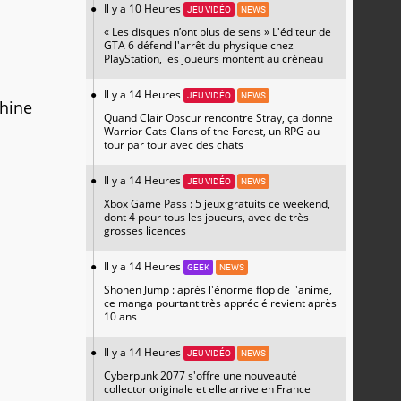
Il y a 10 Heures
JEU VIDÉO
NEWS
« Les disques n’ont plus de sens » L'éditeur de
GTA 6 défend l'arrêt du physique chez
PlayStation, les joueurs montent au créneau
Il y a 14 Heures
JEU VIDÉO
NEWS
chine
Quand Clair Obscur rencontre Stray, ça donne
Warrior Cats Clans of the Forest, un RPG au
tour par tour avec des chats
Il y a 14 Heures
JEU VIDÉO
NEWS
Xbox Game Pass : 5 jeux gratuits ce weekend,
dont 4 pour tous les joueurs, avec de très
grosses licences
Il y a 14 Heures
GEEK
NEWS
Shonen Jump : après l'énorme flop de l'anime,
ce manga pourtant très apprécié revient après
10 ans
Il y a 14 Heures
JEU VIDÉO
NEWS
Cyberpunk 2077 s'offre une nouveauté
collector originale et elle arrive en France