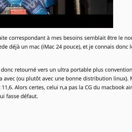
aite correspondant à mes besoins semblait être le n
ssède déjà un mac (iMac 24 pouce), et je connais donc l
 donc retourné vers un ultra portable plus convention
 avec (ou plutôt avec une bonne distribution linux).
t 11,6. Alors certes, celui n,a pas la CG du macbook ai
lui fasse défaut.