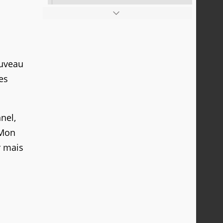
ouveau
es
nel,
 Mon
r mais