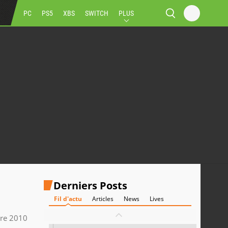
PC
PS5
XBS
SWITCH
PLUS
Derniers Posts
Fil d'actu
Articles
News
Lives
re 2010