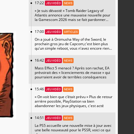
17:22
JEU VIDÉO
NEWS
« Je suis dévasté » Tomb Raider Legacy of
Atlantis annonce une mauvaise nouvelle pour
la Gamescom 2026 mais se fait pardonner
avec un magnifique artwork
17:00
JEU VIDÉO
ARTICLES
On a joué à Onimusha Way of the Sword, le
prochain gros jeu de Capcom,c'est bien plus
qu'un simple reboot, vous n'avez encore rien
vu
16:42
JEU VIDÉO
NEWS
Mass Effect 5 menacé ? Après son rachat, EA
prévoirait des « licenciements de masse » qui
pourraient avoir de terribles conséquences
15:46
JEU VIDÉO
NEWS
« On voit bien que c’était prévu » Plus de retour
arrière possible, PlayStation va bien
abandonner les jeux physiques, c'est acté
14:51
JEU VIDÉO
NEWS
La PS5 accueille une nouvelle mise à jour avec
une belle nouveauté pour le PSSR, voici ce qui