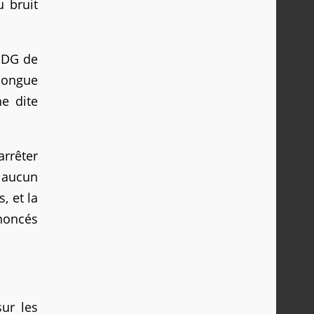
u bruit
 PDG de
 longue
e dite
arrêter
t aucun
, et la
nnoncés
sur les