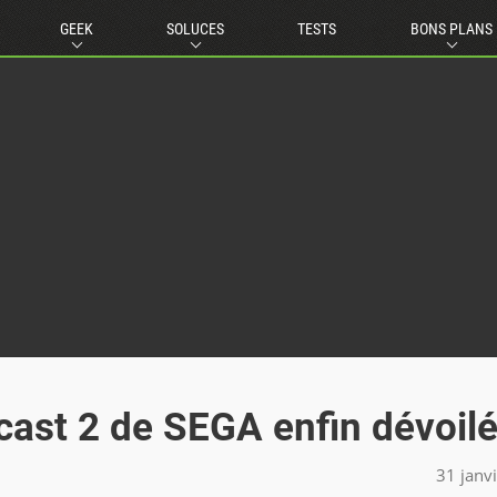
GEEK
SOLUCES
TESTS
BONS PLANS
ast 2 de SEGA enfin dévoilé
31 janv