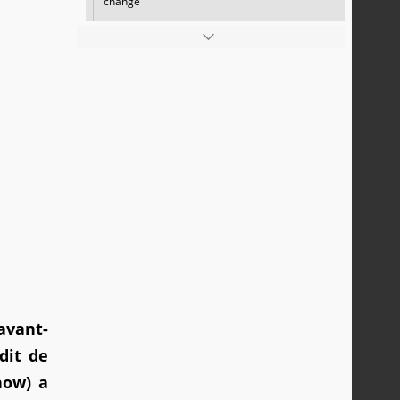
change
avant-
dit de
how) a