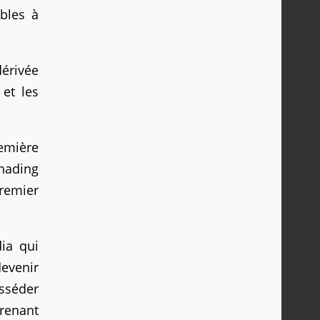
ibles à
dérivée
 et les
emière
hading
premier
dia qui
devenir
sséder
prenant