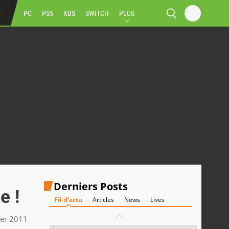
PC
PS5
XBS
SWITCH
PLUS
Derniers Posts
e !
Fil d'actu
Articles
News
Lives
ier 2011