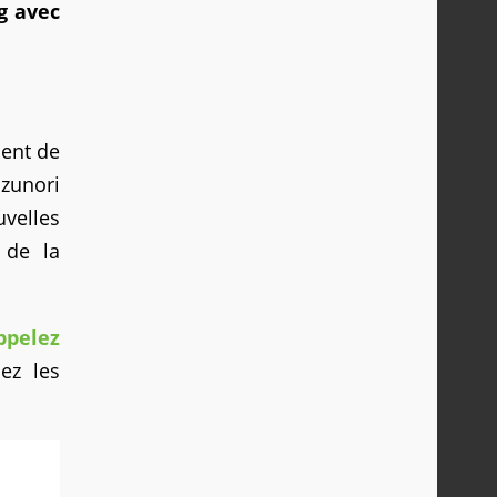
g avec
ment de
azunori
uvelles
 de la
ppelez
ez les