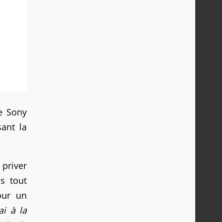
e Sony
sant la
 priver
s tout
our un
ai à la