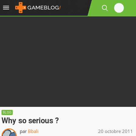
BLOG
Why so serious ?
par
Bbali
20 octobre 2011