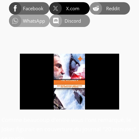
Facebook
X.com
Reddit
WhatsApp
Discord
Comme beaucoup d'entre vous l'ont remarqué, le
Joker figurait en couverture du journal "20 minutes"
ce matin.