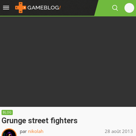
BLOG
Grunge street fighters
par
nikolah
28 août 2013