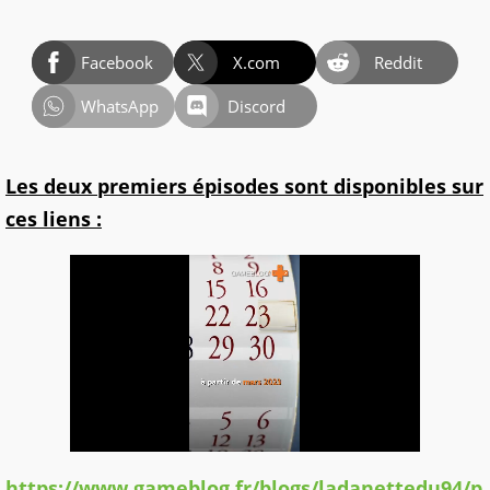
Facebook
X.com
Reddit
WhatsApp
Discord
Les deux premiers épisodes sont disponibles sur
ces liens :
https://www.gameblog.fr/blogs/ladanettedu94/p_