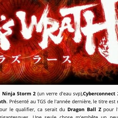
 Ninja Storm 2
(un verre d'eau svp),
Cyberconnect 
ath
. Présenté au TGS de l'année dernière, le titre est
ur le qualifier, ca serait du
Dragon Ball Z
pour l'
igantesques. Une seule chose m'embête un peu,