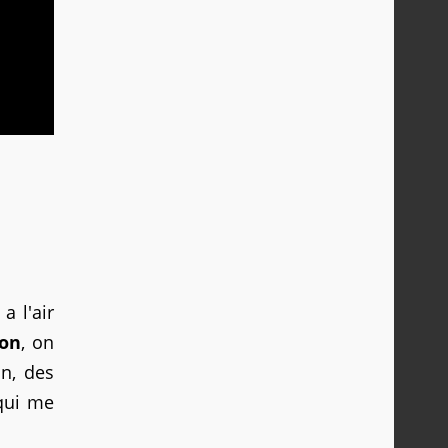
a l'air
ion
, on
n, des
 qui me