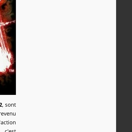
2
, sont
 revenu
action
 c'est