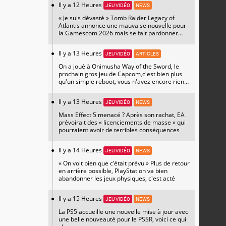
Il y a 12 Heures
JEU VIDÉO
NEWS
« Je suis dévasté » Tomb Raider Legacy of
Atlantis annonce une mauvaise nouvelle pour
la Gamescom 2026 mais se fait pardonner
avec un magnifique artwork
Il y a 13 Heures
JEU VIDÉO
ARTICLES
On a joué à Onimusha Way of the Sword, le
prochain gros jeu de Capcom,c'est bien plus
qu'un simple reboot, vous n'avez encore rien
vu
Il y a 13 Heures
JEU VIDÉO
NEWS
Mass Effect 5 menacé ? Après son rachat, EA
prévoirait des « licenciements de masse » qui
pourraient avoir de terribles conséquences
Il y a 14 Heures
JEU VIDÉO
NEWS
« On voit bien que c’était prévu » Plus de retour
en arrière possible, PlayStation va bien
abandonner les jeux physiques, c'est acté
Il y a 15 Heures
JEU VIDÉO
NEWS
La PS5 accueille une nouvelle mise à jour avec
une belle nouveauté pour le PSSR, voici ce qui