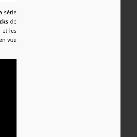
a série
icks
de
, et les
 en vue