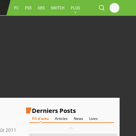
PC
PS5
XBS
SWITCH
PLUS
Derniers Posts
Fil d'actu
Articles
News
Lives
ût 2011