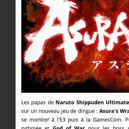
Les papas de
Naruto Shippuden Ultimate
sur un nouveau jeu de dingue :
Asura's Wr
se montrer à l'E3 puis à la GamesCom. Po
rythmée et
God of War
pour les boss g