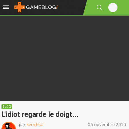
BLOG
L'idiot regarde le doigt...
par
keuchtof
06 novembre 2010