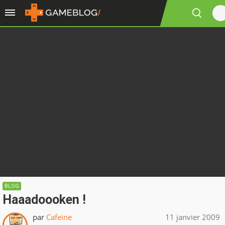
BLOG
Haaadoooken !
par
Cafeine
11 janvier 2009