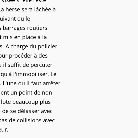
visée si elle reste
La herse sera lâchée à
suivant ou le
s barrages routiers
t mis en place à la
. A charge du policier
our procéder à des
il suffit de percuter
qu'à l'immobiliser. Le
L'une ou il faut arrêter
gnent un point de non
 pilote beaucoup plus
e de se délasser avec
pas de collisions avec
eur.