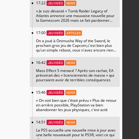
17:22
JEU VIDÉO
NEWS
« Je suis dévasté » Tomb Raider Legacy of
Atlantis annonce une mauvaise nouvelle pour
la Gamescom 2026 mais se fait pardonner
avec un magnifique artwork
17:00
JEU VIDÉO
ARTICLES
On a joué à Onimusha Way of the Sword, le
prochain gros jeu de Capcom,c'est bien plus
qu'un simple reboot, vous n'avez encore rien
vu
16:42
JEU VIDÉO
NEWS
Mass Effect 5 menacé ? Après son rachat, EA
prévoirait des « licenciements de masse » qui
pourraient avoir de terribles conséquences
15:46
JEU VIDÉO
NEWS
« On voit bien que c’était prévu » Plus de retour
en arrière possible, PlayStation va bien
abandonner les jeux physiques, c'est acté
14:51
JEU VIDÉO
NEWS
La PS5 accueille une nouvelle mise à jour avec
une belle nouveauté pour le PSSR, voici ce qui