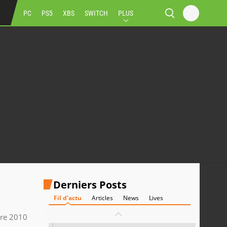
PC
PS5
XBS
SWITCH
PLUS
Derniers Posts
Fil d'actu
Articles
News
Lives
re 2010