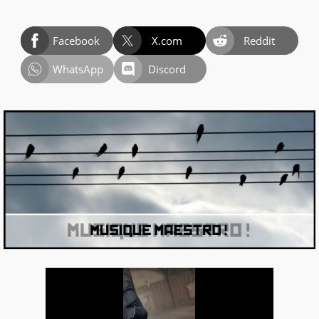
Facebook
X.com
Reddit
WhatsApp
Discord