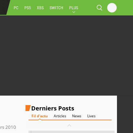
PC
PS5
XBS
SWITCH
PLUS
Derniers Posts
Fil d'actu
Articles
News
Lives
rs 2010