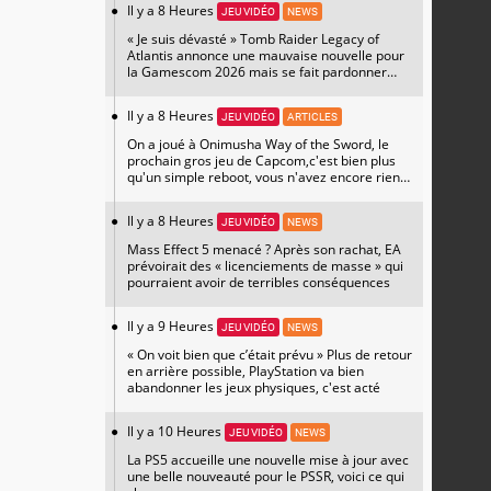
Il y a 8 Heures
JEU VIDÉO
NEWS
« Je suis dévasté » Tomb Raider Legacy of
Atlantis annonce une mauvaise nouvelle pour
la Gamescom 2026 mais se fait pardonner
avec un magnifique artwork
Il y a 8 Heures
JEU VIDÉO
ARTICLES
On a joué à Onimusha Way of the Sword, le
prochain gros jeu de Capcom,c'est bien plus
qu'un simple reboot, vous n'avez encore rien
vu
Il y a 8 Heures
JEU VIDÉO
NEWS
Mass Effect 5 menacé ? Après son rachat, EA
prévoirait des « licenciements de masse » qui
pourraient avoir de terribles conséquences
Il y a 9 Heures
JEU VIDÉO
NEWS
« On voit bien que c’était prévu » Plus de retour
en arrière possible, PlayStation va bien
abandonner les jeux physiques, c'est acté
Il y a 10 Heures
JEU VIDÉO
NEWS
La PS5 accueille une nouvelle mise à jour avec
une belle nouveauté pour le PSSR, voici ce qui