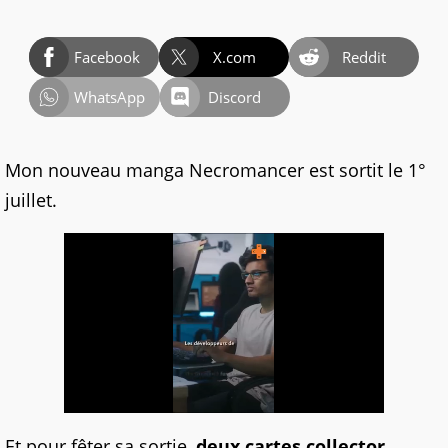
Facebook
X.com
Reddit
WhatsApp
Discord
Mon nouveau manga Necromancer est sortit le 1°
juillet.
Et pour fêter sa sortie,
deux cartes collector