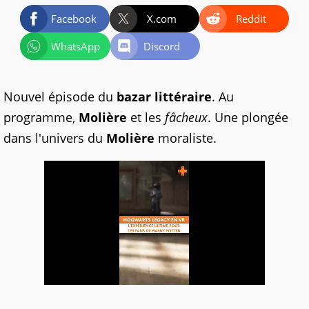
Facebook
X.com
Reddit
WhatsApp
Discord
Nouvel épisode du
bazar littéraire
. Au
programme,
Molière
et les
fâcheux
. Une plongée
dans l'univers du
Molière
moraliste.