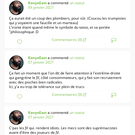
KanyeEast
a commenté
un statut
09 janvier 2021
Ça aurait été un coup des plombiers, pour sûr. (Coucou les trumpistes
qui y voyaient une faucille et un marteau)
L'ironie étant quand même le symbole du tatoo, et sa portée
"philosophique :D
Commentaires (8)
KanyeEast
a commenté
un statut
07 janvier 2021
Ça fait un moment que l'on dit de faire attention à l'extrême-droite
qui gangrène le JV, côté consommateurs, qui y fait son recrutement
avec des pioches bien radicales.
Ici, y'a eu trop de tolérance sur plein de trucs.
Commentaires (8)
KanyeEast
a commenté
un statut
07 janvier 2021
C'pas les JV qui. rendent idiots. Les mecs sont des suprémacistes
avant d'être des joueurs de JV.