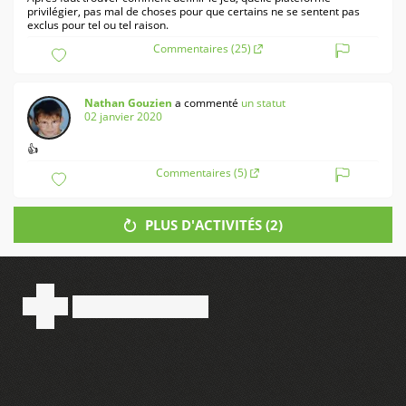
privilégier, pas mal de choses pour que certains ne se sentent pas
exclus pour tel ou tel raison.
Commentaires (25)
Nathan Gouzien
a commenté
un statut
02 janvier 2020
👍
Commentaires (5)
PLUS D'ACTIVITÉS (
2
)