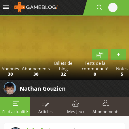
Billets de
Tests de la
Abonnés
Abonnements
blog
communauté
Notes
30
30
32
0
5
Nathan Gouzien
Fil d'actualité
Articles
Mes Jeux
Abonnements